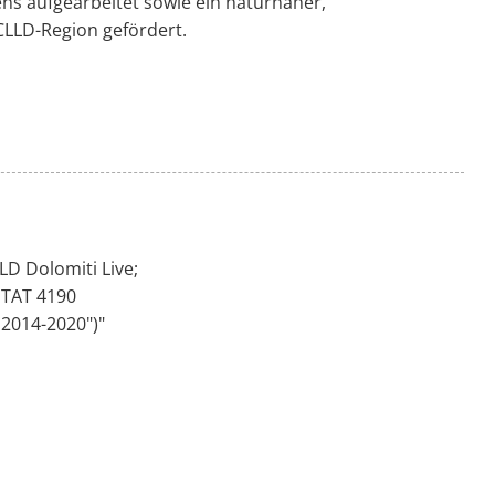
s aufgearbeitet sowie ein naturnaher,
LLD-Region gefördert.
LD Dolomiti Live;
ITAT 4190
 2014-2020")"