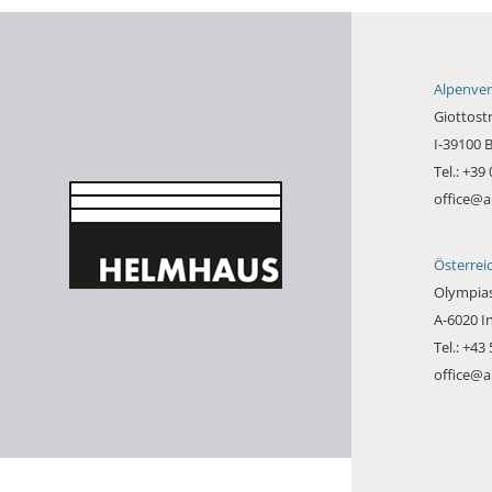
Alpenver
Giottost
I-39100 
Tel.: +39
office@a
Österrei
Olympias
A-6020 I
Tel.: +43
office@a