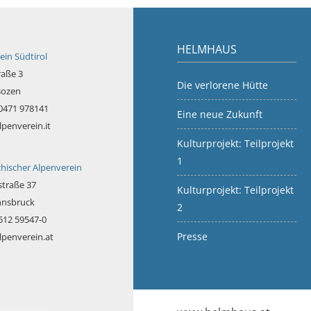
HELMHAUS
ein Südtirol
raße 3
Die verlorene Hütte
Bozen
 0471 978141
Eine neue Zukunft
lpenverein.it
Kulturprojekt: Teilprojekt
1
chischer Alpenverein
traße 37
Kulturprojekt: Teilprojekt
nnsbruck
2
 512 59547-0
Presse
lpenverein.at